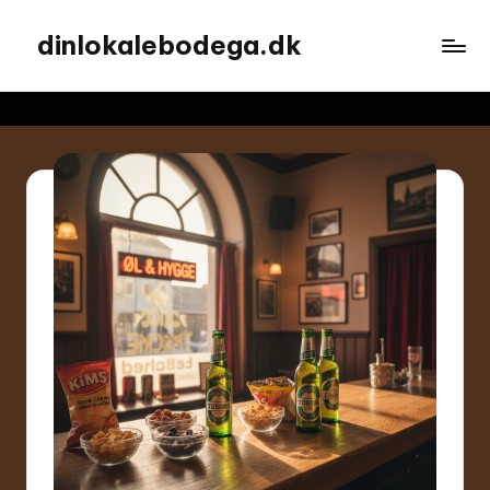
dinlokalebodega.dk
Spring
til
indhold