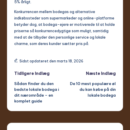
5% årligt.
Konkurrencen mellem bodegas og alternative
indkøbssteder som supermarkeder og online-platforme
betyder dog, at bodega-ejere er motiverede til at holde
priserne så konkurrencedygtige som muligt, samtidig
med at de tilbyder den personlige service og lokale
charme, som deres kunder sætter pris på.
Sidst opdateret den marts 18, 2026
Indlæg
Tidligere Indlæg
Næste Indlæg
Sådan finder du den
De 10 mest populære øl
navigation
bedste lokale bodega i
du kan købe på din
dit nærområde – en
lokale bodega
komplet guide