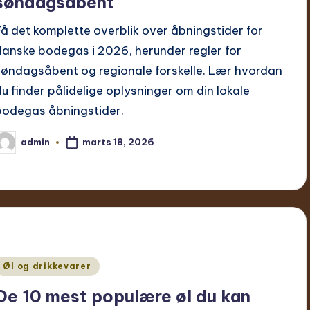
søndagsåbent
Få det komplette overblik over åbningstider for
danske bodegas i 2026, herunder regler for
søndagsåbent og regionale forskelle. Lær hvordan
du finder pålidelige oplysninger om din lokale
bodegas åbningstider.
marts 18, 2026
admin
ndsendt
f
Udgivet
Øl og drikkevarer
De 10 mest populære øl du kan