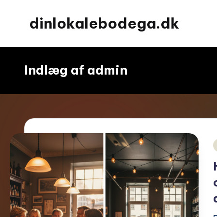
dinlokalebodega.dk
Spring
til
indhold
Indlæg af admin
i