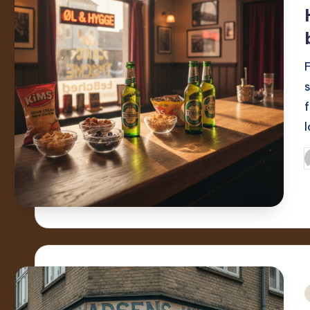
i
I
a