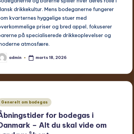
Bodeganerne og barerne spiller hver deres rolle i
dansk drikkekultur. Mens bodeganerne fungerer
som kvarternes hyggelige stuer med
overkommelige priser og bred appel, fokuserer
barerne på specialiserede drikkeoplevelser og
moderne atmosfære.
marts 18, 2026
admin
ndsendt
f
Udgivet
Generelt om bodegas
Åbningstider for bodegas i
Danmark – Alt du skal vide om