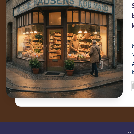
i
`
"
I
a
Co