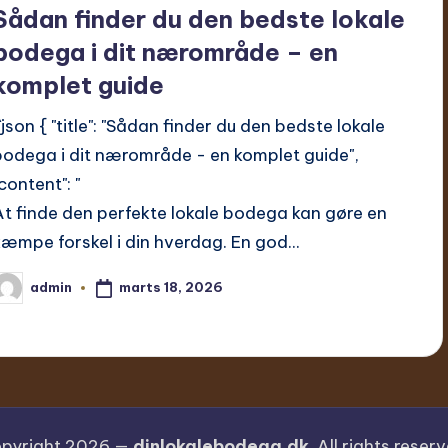
Sådan finder du den bedste lokale
bodega i dit nærområde – en
komplet guide
``json { "title": "Sådan finder du den bedste lokale
bodega i dit nærområde - en komplet guide",
content": "
At finde den perfekte lokale bodega kan gøre en
kæmpe forskel i din hverdag. En god...
marts 18, 2026
admin
ndsendt
f
pyright 2026 —
dinlokalebodega.dk
. All rights reser