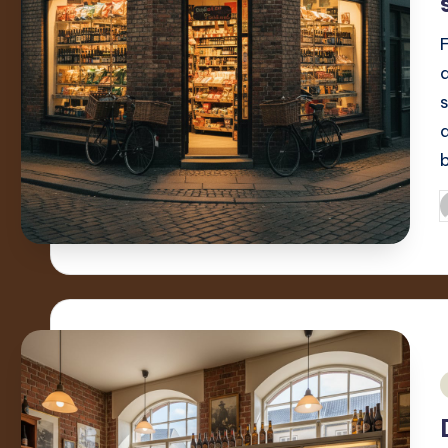
I
a
i