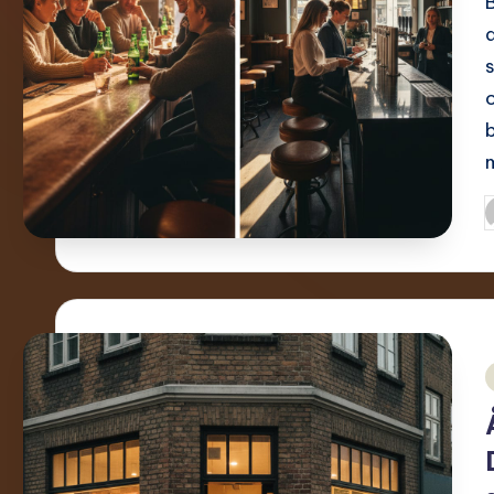
I
a
i